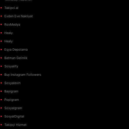
Takipci.al
Evden Eve Nakliyat
RoxMedya
Healy
Healy
Eşya Depolama
Batman Gelinlik
Sosyalify
Buy Instagram Followers
Sosyalevin
Bayigram
Popigram
Sosyalgram
SosyalDigital
Takipçi Hizmet