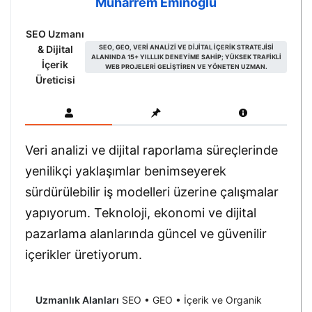
Muharrem Eminoğlu
SEO Uzmanı
& Dijital
SEO, GEO, VERI ANALIZI VE DIJITAL IÇERIK STRATEJISI
ALANINDA 15+ YILLLIK DENEYIME SAHIP; YÜKSEK TRAFIKLI
İçerik
WEB PROJELERI GELIŞTIREN VE YÖNETEN UZMAN.
Üreticisi
Veri analizi ve dijital raporlama süreçlerinde
yenilikçi yaklaşımlar benimseyerek
sürdürülebilir iş modelleri üzerine çalışmalar
yapıyorum. Teknoloji, ekonomi ve dijital
pazarlama alanlarında güncel ve güvenilir
içerikler üretiyorum.
Uzmanlık Alanları
SEO • GEO • İçerik ve Organik