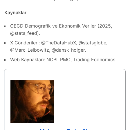
Kaynaklar
OECD Demografik ve Ekonomik Veriler (2025,
@stats_feed).
X Gönderileri: @TheDataHubX, @statsglobe,
@Marc_Leibowitz, @dansk_holger.
Web Kaynakları: NCBI, PMC, Trading Economics.