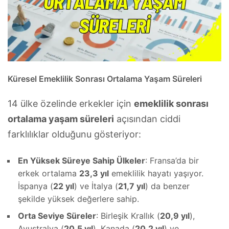
Küresel Emeklilik Sonrası Ortalama Yaşam Süreleri
14 ülke özelinde erkekler için
emeklilik sonrası
ortalama yaşam süreleri
açısından ciddi
farklılıklar olduğunu gösteriyor:
En Yüksek Süreye Sahip Ülkeler
: Fransa’da bir
erkek ortalama
23,3 yıl
emeklilik hayatı yaşıyor.
İspanya (
22 yıl
) ve İtalya (
21,7 yıl
) da benzer
şekilde yüksek değerlere sahip.
Orta Seviye Süreler
: Birleşik Krallık (
20,9 yıl
),
Avustralya (
20,5 yıl
), Kanada (
20,2 yıl
) ve