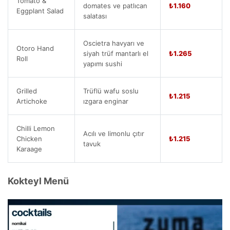
Tomato &
domates ve patlıcan
₺1.160
Eggplant Salad
salatası
Oscietra havyarı ve
Otoro Hand
siyah trüf mantarlı el
₺1.265
Roll
yapımı sushi
Grilled
Trüflü wafu soslu
₺1.215
Artichoke
ızgara enginar
Chilli Lemon
Acılı ve limonlu çıtır
Chicken
₺1.215
tavuk
Karaage
Kokteyl Menü