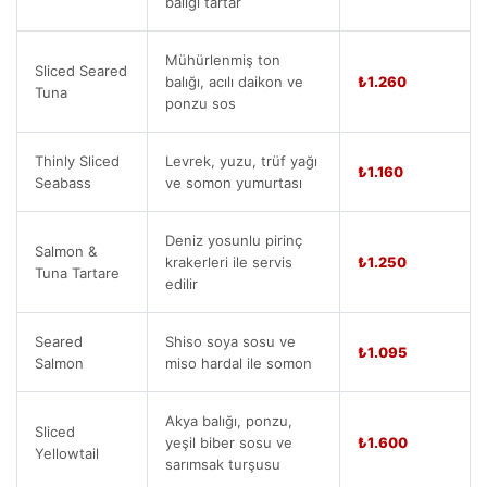
balığı tartar
Mühürlenmiş ton
Sliced Seared
balığı, acılı daikon ve
₺1.260
Tuna
ponzu sos
Thinly Sliced
Levrek, yuzu, trüf yağı
₺1.160
Seabass
ve somon yumurtası
Deniz yosunlu pirinç
Salmon &
krakerleri ile servis
₺1.250
Tuna Tartare
edilir
Seared
Shiso soya sosu ve
₺1.095
Salmon
miso hardal ile somon
Akya balığı, ponzu,
Sliced
yeşil biber sosu ve
₺1.600
Yellowtail
sarımsak turşusu