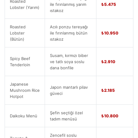
Roasted
ile fırınlanmış yarım
₺5.475
Lobster (Yarım)
ıstakoz
Roasted
Acılı ponzu tereyağı
Lobster
ile fırınlanmış bütün
₺10.950
(Bütün)
ıstakoz
Susam, kırmızı biber
Spicy Beef
ve tatlı soya soslu
₺2.910
Tenderloin
dana bonfile
Japanese
Japon mantarlı pilav
Mushroom Rice
₺2.185
güveci
Hotpot
Şefin seçtiği özel
Daikoku Menü
₺10.800
tadım menüsü
Zencefil soslu