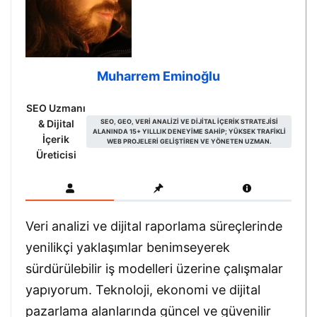
Muharrem Eminoğlu
SEO Uzmanı
& Dijital
SEO, GEO, VERI ANALIZI VE DIJITAL IÇERIK STRATEJISI
ALANINDA 15+ YILLLIK DENEYIME SAHIP; YÜKSEK TRAFIKLI
İçerik
WEB PROJELERI GELIŞTIREN VE YÖNETEN UZMAN.
Üreticisi
Veri analizi ve dijital raporlama süreçlerinde
yenilikçi yaklaşımlar benimseyerek
sürdürülebilir iş modelleri üzerine çalışmalar
yapıyorum. Teknoloji, ekonomi ve dijital
pazarlama alanlarında güncel ve güvenilir