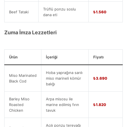
Trüflü ponzu soslu
Beef Tataki
₺1.560
dana eti
Zuma İmza Lezzetleri
Ürün
İçeriği
Fiyatı
Hoba yaprağına sarılı
Miso Marinated
miso marineli kömür
₺3.690
Black Cod
balığı
Barley Miso
Arpa misosu ile
Roasted
marine edilmiş fırın
₺1.820
Chicken
tavuk
Acılı ponzu tereyağı