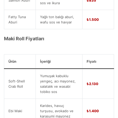
Salmon Aburi
₺835
sos ve ikura
Fatty Tuna
Yağlı ton balığı aburi,
₺1.500
Aburi
wafu sos ve havyar
Maki Roll Fiyatları
Ürün
İçeriği
Fiyatı
Yumuşak kabuklu
Soft-Shell
yengeç, acı mayonez,
₺2.130
Crab Roll
salatalık ve wasabi
tobiko sos
Karides, havuç
Ebi Maki
turşusu, avokado ve
₺1.400
karasumi mayonez