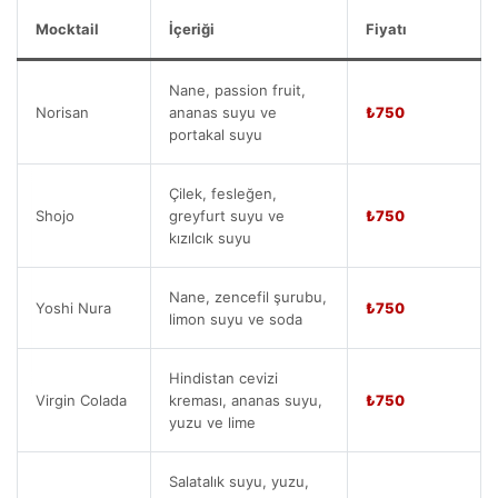
Mocktail
İçeriği
Fiyatı
Nane, passion fruit,
Norisan
ananas suyu ve
₺750
portakal suyu
Çilek, fesleğen,
Shojo
greyfurt suyu ve
₺750
kızılcık suyu
Nane, zencefil şurubu,
Yoshi Nura
₺750
limon suyu ve soda
Hindistan cevizi
Virgin Colada
kreması, ananas suyu,
₺750
yuzu ve lime
Salatalık suyu, yuzu,