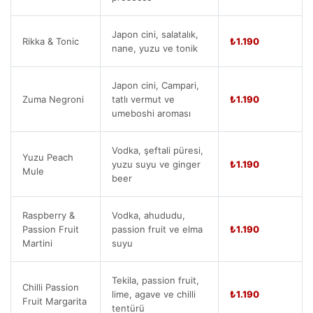
Japon cini, salatalık,
Rikka & Tonic
₺1.190
nane, yuzu ve tonik
Japon cini, Campari,
Zuma Negroni
tatlı vermut ve
₺1.190
umeboshi aroması
Vodka, şeftali püresi,
Yuzu Peach
yuzu suyu ve ginger
₺1.190
Mule
beer
Raspberry &
Vodka, ahududu,
Passion Fruit
passion fruit ve elma
₺1.190
Martini
suyu
Tekila, passion fruit,
Chilli Passion
lime, agave ve chilli
₺1.190
Fruit Margarita
tentürü