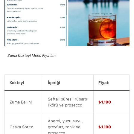
Zuma Kokteyl Menü Fiyatları
Kokteyl
İçeriği
Fiyatı
Şeftali püresi, rübarb
Zuma Bellini
₺1.190
likörü ve prosecco
Aperol, yuzu suyu,
Osaka Spritz
greyfurt, tonik ve
₺1.190
prosecco