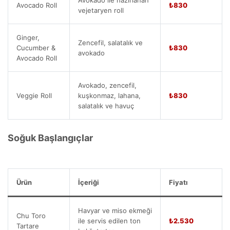
Avocado Roll
₺830
vejetaryen roll
Ginger,
Zencefil, salatalık ve
Cucumber &
₺830
avokado
Avocado Roll
Avokado, zencefil,
Veggie Roll
kuşkonmaz, lahana,
₺830
salatalık ve havuç
Soğuk Başlangıçlar
Ürün
İçeriği
Fiyatı
Havyar ve miso ekmeği
Chu Toro
ile servis edilen ton
₺2.530
Tartare