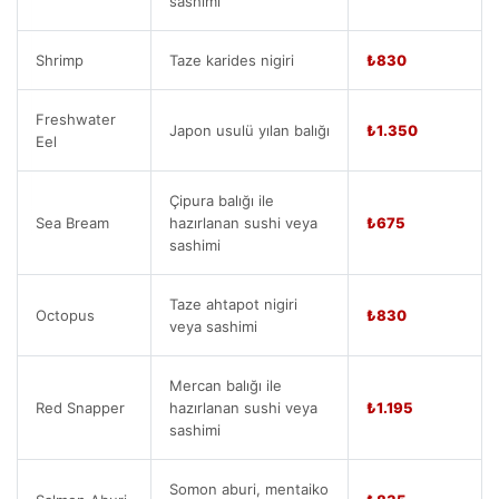
sashimi
Shrimp
Taze karides nigiri
₺830
Freshwater
Japon usulü yılan balığı
₺1.350
Eel
Çipura balığı ile
Sea Bream
hazırlanan sushi veya
₺675
sashimi
Taze ahtapot nigiri
Octopus
₺830
veya sashimi
Mercan balığı ile
Red Snapper
hazırlanan sushi veya
₺1.195
sashimi
Somon aburi, mentaiko