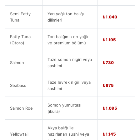
Semi Fatty
Yarı yağlı ton balığı
₺1.040
Tuna
dilimleri
Fatty Tuna
Ton balığının en yağlı
₺1.195
(Otoro)
ve premium bölümü
Taze somon nigiri veya
Salmon
₺730
sashimi
Taze levrek nigiri veya
Seabass
₺675
sashimi
Somon yumurtası
Salmon Roe
₺1.095
(ikura)
Akya balığı ile
Yellowtail
hazırlanan sushi veya
₺1.145