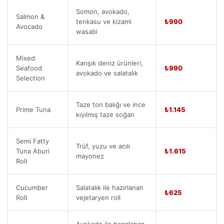
Somon, avokado,
Salmon &
tenkasu ve kizami
₺990
Avocado
wasabi
Mixed
Karışık deniz ürünleri,
Seafood
₺990
avokado ve salatalık
Selection
Taze ton balığı ve ince
Prime Tuna
₺1.145
kıyılmış taze soğan
Semi Fatty
Trüf, yuzu ve acılı
Tuna Aburi
₺1.615
mayonez
Roll
Cucumber
Salatalık ile hazırlanan
₺625
Roll
vejetaryen roll
Avokado ile hazırlanan