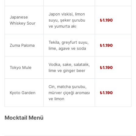
Japon viskisi, limon
Japanese
suyu, şeker şurubu
₺1.190
Whiskey Sour
ve yumurta akı
Tekila, greyfurt suyu,
Zuma Paloma
₺1.190
lime, agave ve soda
Vodka, sake, salatalık,
Tokyo Mule
₺1.190
lime ve ginger beer
Cin, matcha şurubu,
Kyoto Garden
mürver çiçeği aroması
₺1.190
ve limon
Mocktail Menü