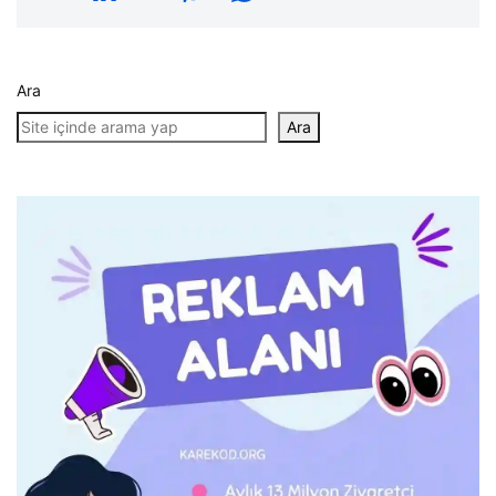
Ara
Ara