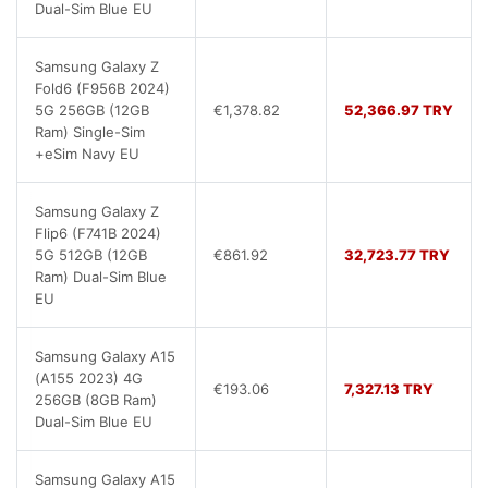
Dual-Sim Blue EU
Samsung Galaxy Z
Fold6 (F956B 2024)
5G 256GB (12GB
€1,378.82
52,366.97 TRY
Ram) Single-Sim
+eSim Navy EU
Samsung Galaxy Z
Flip6 (F741B 2024)
5G 512GB (12GB
€861.92
32,723.77 TRY
Ram) Dual-Sim Blue
EU
Samsung Galaxy A15
(A155 2023) 4G
€193.06
7,327.13 TRY
256GB (8GB Ram)
Dual-Sim Blue EU
Samsung Galaxy A15