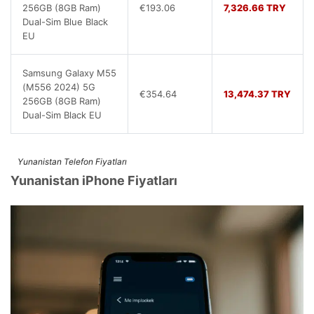
256GB (8GB Ram)
€193.06
7,326.66 TRY
Dual-Sim Blue Black
EU
Samsung Galaxy M55
(M556 2024) 5G
€354.64
13,474.37 TRY
256GB (8GB Ram)
Dual-Sim Black EU
Yunanistan Telefon Fiyatları
Yunanistan iPhone Fiyatları