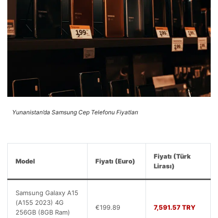
Yunanistan’da Samsung Cep Telefonu Fiyatları
Fiyatı (Türk
Model
Fiyatı (Euro)
Lirası)
Samsung Galaxy A15
(A155 2023) 4G
€199.89
7,591.57 TRY
256GB (8GB Ram)