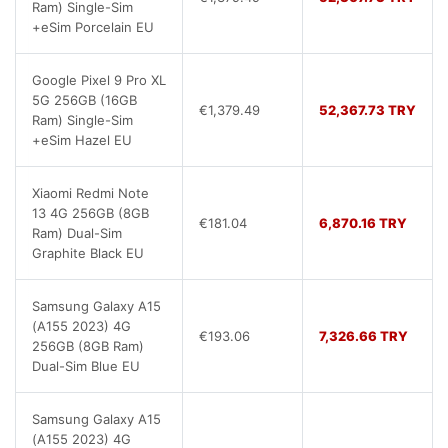
Ram) Single-Sim
+eSim Porcelain EU
Google Pixel 9 Pro XL
5G 256GB (16GB
€1,379.49
52,367.73 TRY
Ram) Single-Sim
+eSim Hazel EU
Xiaomi Redmi Note
13 4G 256GB (8GB
€181.04
6,870.16 TRY
Ram) Dual-Sim
Graphite Black EU
Samsung Galaxy A15
(A155 2023) 4G
€193.06
7,326.66 TRY
256GB (8GB Ram)
Dual-Sim Blue EU
Samsung Galaxy A15
(A155 2023) 4G