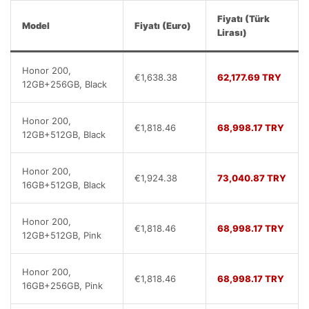
Fiyatı (Türk
Model
Fiyatı (Euro)
Lirası)
Honor 200,
€1,638.38
62,177.69 TRY
12GB+256GB, Black
Honor 200,
€1,818.46
68,998.17 TRY
12GB+512GB, Black
Honor 200,
€1,924.38
73,040.87 TRY
16GB+512GB, Black
Honor 200,
€1,818.46
68,998.17 TRY
12GB+512GB, Pink
Honor 200,
€1,818.46
68,998.17 TRY
16GB+256GB, Pink