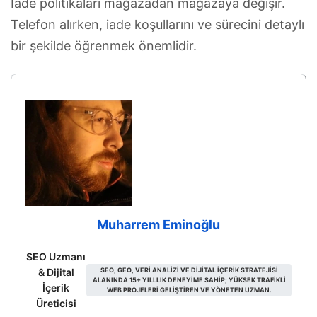
İade politikaları mağazadan mağazaya değişir.
Telefon alırken, iade koşullarını ve sürecini detaylı
bir şekilde öğrenmek önemlidir.
Muharrem Eminoğlu
SEO Uzmanı
& Dijital
SEO, GEO, VERI ANALIZI VE DIJITAL IÇERIK STRATEJISI
ALANINDA 15+ YILLLIK DENEYIME SAHIP; YÜKSEK TRAFIKLI
İçerik
WEB PROJELERI GELIŞTIREN VE YÖNETEN UZMAN.
Üreticisi