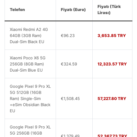
Fiyatı (Türk
Telefon
Fiyatı (Euro)
Lirası)
Xiaomi Redmi A2 4G
64GB (3GB Ram)
€96.23
3,653.85 TRY
Dual-Sim Black EU
Xiaomi Poco X6 5G
256GB (8GB Ram)
€324.59
12,323.57 TRY
Dual-Sim Blue EU
Google Pixel 9 Pro XL
5G 512GB (16GB
Ram) Single-Sim
€1,508.45
57,227.80 TRY
+eSim Obsidian Black
EU
Google Pixel 9 Pro XL
5G 256GB (16GB
€1,379.49
52,367.73 TRY