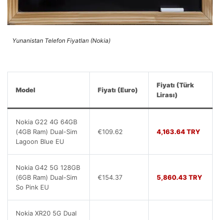
Yunanistan Telefon Fiyatları (Nokia)
Fiyatı (Türk
Model
Fiyatı (Euro)
Lirası)
Nokia G22 4G 64GB
(4GB Ram) Dual-Sim
€109.62
4,163.64 TRY
Lagoon Blue EU
Nokia G42 5G 128GB
(6GB Ram) Dual-Sim
€154.37
5,860.43 TRY
So Pink EU
Nokia XR20 5G Dual