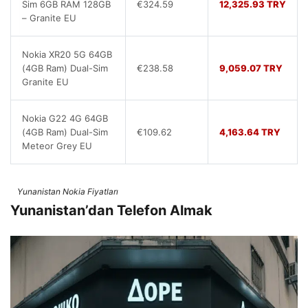
Sim 6GB RAM 128GB
€324.59
12,325.93 TRY
– Granite EU
Nokia XR20 5G 64GB
(4GB Ram) Dual-Sim
€238.58
9,059.07 TRY
Granite EU
Nokia G22 4G 64GB
(4GB Ram) Dual-Sim
€109.62
4,163.64 TRY
Meteor Grey EU
Yunanistan Nokia Fiyatları
Yunanistan’dan Telefon Almak