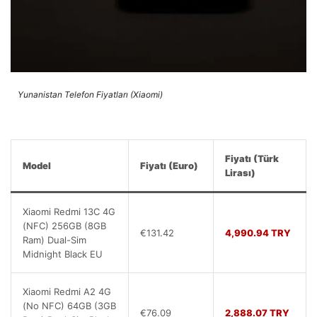
Yunanistan Telefon Fiyatları (Xiaomi)
Fiyatı (Türk
Model
Fiyatı (Euro)
Lirası)
Xiaomi Redmi 13C 4G
(NFC) 256GB (8GB
€131.42
4,990.94 TRY
Ram) Dual-Sim
Midnight Black EU
Xiaomi Redmi A2 4G
(No NFC) 64GB (3GB
€76.09
2,888.07 TRY