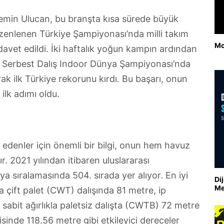
asemin Ulucan, bu branşta kısa sürede büyük
düzenlenen Türkiye Şampiyonası’nda milli takım
Mo
davet edildi. İki haftalık yoğun kampın ardından
n Serbest Dalış Indoor Dünya Şampiyonası’nda
 ilk Türkiye rekorunu kırdı. Bu başarı, onun
ilk adımı oldu.
denler için önemli bir bilgi, onun hem havuz
ır. 2021 yılından itibaren uluslararası
 sıralamasında 504. sırada yer alıyor. En iyi
Di
Me
la çift palet (CWT) dalışında 81 metre, ip
 sabit ağırlıkla paletsiz dalışta (CWTB) 72 metre
inde 118.56 metre gibi etkileyici dereceler