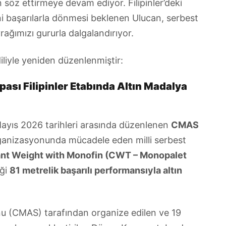
 söz ettirmeye devam ediyor. Filipinler’deki
i başarılarla dönmesi beklenen Ulucan, serbest
yrağımızı gururla dalgalandırıyor.
liyle yeniden düzenlenmiştir:
sı Filipinler Etabında Altın Madalya
Mayıs 2026 tarihleri arasında düzenlenen
CMAS
anizasyonunda mücadele eden milli serbest
nt Weight with Monofin (CWT – Monopalet
iği
81 metrelik başarılı performansıyla altın
nu (CMAS) tarafından organize edilen ve 19