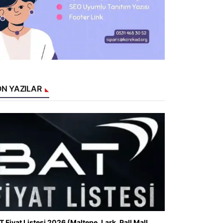
N YAZILAR
T Fiyat Listesi 2026 (Maltepe, Lark, Pall Mall,