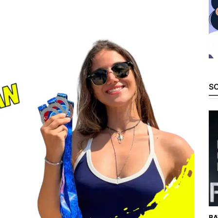
SO
BA