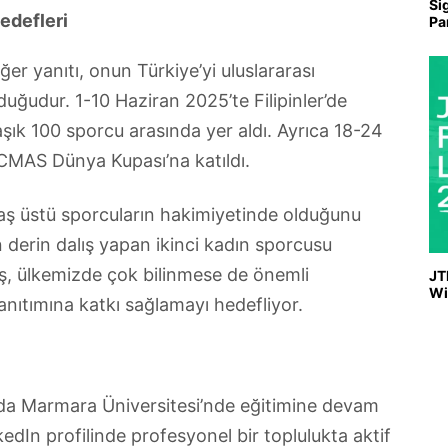
Si
edefleri
Pa
er yanıtı, onun Türkiye’yi uluslararası
uğudur. 1-10 Haziran 2025’te Filipinler’de
ık 100 sporcu arasında yer aldı. Ayrıca 18-24
n CMAS Dünya Kupası’na katıldı.
yaş üstü sporcuların hakimiyetinde olduğunu
 derin dalış yapan ikinci kadın sporcusu
ış, ülkemizde çok bilinmese de önemli
JT
Wi
anıtımına katkı sağlamayı hedefliyor.
nda Marmara Üniversitesi’nde eğitimine devam
edIn profilinde profesyonel bir toplulukta aktif