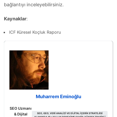
bağlantıyı inceleyebilirsiniz.
Kaynaklar
:
ICF Küresel Koçluk Raporu
Muharrem Eminoğlu
SEO Uzmanı
& Dijital
SEO, GEO, VERI ANALIZI VE DIJITAL IÇERIK STRATEJISI
ALANINDA 15+ YILLLIK DENEYIME SAHIP; YÜKSEK TRAFIKLI