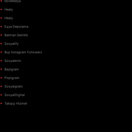
RoxMedya
Healy
Healy
Eşya Depolama
Batman Gelinlik
Sosyalify
Buy Instagram Followers
Sosyalevin
Bayigram
Popigram
Sosyalgram
SosyalDigital
Takipçi Hizmet