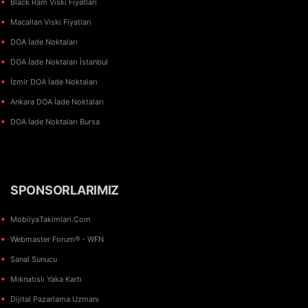
Black Ram Viski Fiyatları
Macallan Viski Fiyatları
DOA İade Noktaları
DOA İade Noktaları İstanbul
İzmir DOA İade Noktaları
Ankara DOA İade Noktaları
DOA İade Noktaları Bursa
SPONSORLARIMIZ
MobilyaTakimlari.Com
Webmaster Forum® - WFN
Sanal Sunucu
Mıknatıslı Yaka Kartı
Dijital Pazarlama Uzmanı