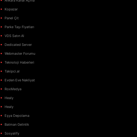
Ankara Kanal Açma
Kopazar
Panel Çit
Parke Taşı Fiyatları
VDS Satın Al
Dedicated Server
Webmaster Forumu
Teknoloji Haberleri
Takipci.al
Evden Eve Nakliyat
RoxMedya
Healy
Healy
Eşya Depolama
Batman Gelinlik
Sosyalify