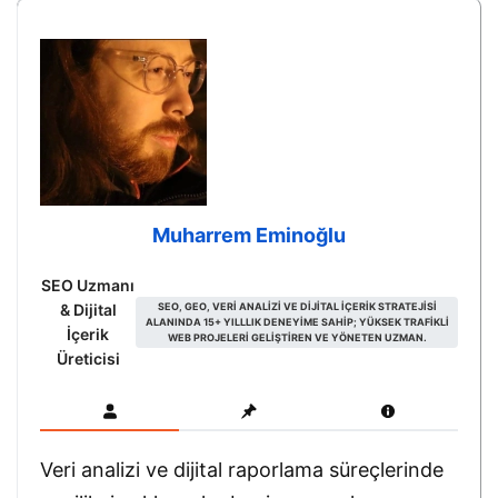
Muharrem Eminoğlu
SEO Uzmanı
& Dijital
SEO, GEO, VERI ANALIZI VE DIJITAL IÇERIK STRATEJISI
ALANINDA 15+ YILLLIK DENEYIME SAHIP; YÜKSEK TRAFIKLI
İçerik
WEB PROJELERI GELIŞTIREN VE YÖNETEN UZMAN.
Üreticisi
Veri analizi ve dijital raporlama süreçlerinde