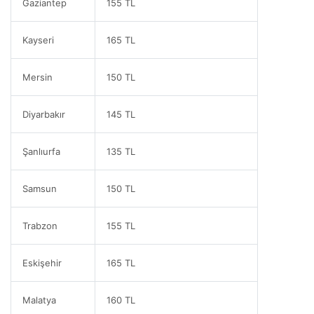
Gaziantep
155 TL
Kayseri
165 TL
Mersin
150 TL
Diyarbakır
145 TL
Şanlıurfa
135 TL
Samsun
150 TL
Trabzon
155 TL
Eskişehir
165 TL
Malatya
160 TL