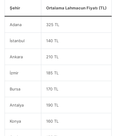
Şehir
Ortalama Lahmacun Fiyatı (TL)
Adana
325 TL
İstanbul
140 TL
Ankara
210 TL
İzmir
185 TL
Bursa
170 TL
Antalya
190 TL
Konya
160 TL