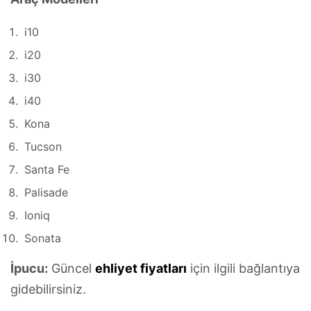
i10
i20
i30
i40
Kona
Tucson
Santa Fe
Palisade
Ioniq
Sonata
İpucu:
Güncel
ehliyet fiyatları
için ilgili bağlantıya
gidebilirsiniz.