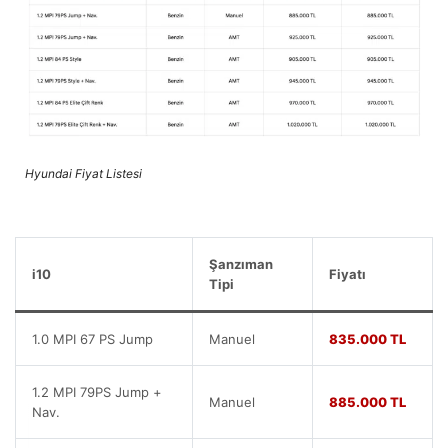
Hyundai Fiyat Listesi
Şanzıman
i10
Fiyatı
Tipi
1.0 MPI 67 PS Jump
Manuel
835.000 TL
1.2 MPI 79PS Jump +
Manuel
885.000 TL
Nav.