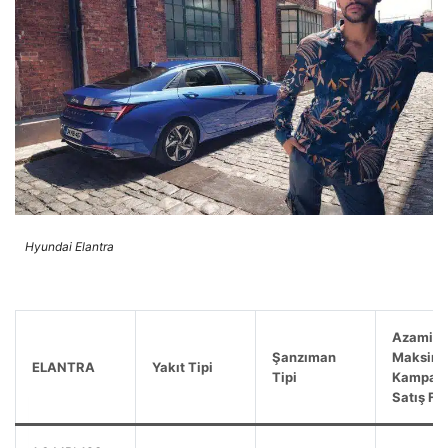
Hyundai Elantra
Azami /
Şanzıman
Maksim
ELANTRA
Yakıt Tipi
Tipi
Kampany
Satış Fiy