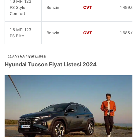
1.6 MPI 123
PS Style
Benzin
CVT
1.499.00
Comfort
1.6 MPI 123
Benzin
CVT
1.685.00
PS Elite
ELANTRA Fiyat Listesi
Hyundai Tucson Fiyat Listesi 2024