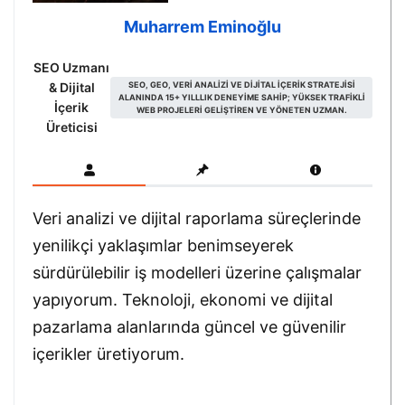
Muharrem Eminoğlu
SEO Uzmanı
& Dijital
SEO, GEO, VERI ANALIZI VE DIJITAL IÇERIK STRATEJISI
ALANINDA 15+ YILLLIK DENEYIME SAHIP; YÜKSEK TRAFIKLI
İçerik
WEB PROJELERI GELIŞTIREN VE YÖNETEN UZMAN.
Üreticisi
Veri analizi ve dijital raporlama süreçlerinde
yenilikçi yaklaşımlar benimseyerek
sürdürülebilir iş modelleri üzerine çalışmalar
yapıyorum. Teknoloji, ekonomi ve dijital
pazarlama alanlarında güncel ve güvenilir
içerikler üretiyorum.