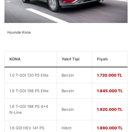
Hyundai Kona
KONA
Yakıt Tipi
Fiyatı
1.0 T-GDI 120 PS Elite
Benzin
1.720.000 TL
1.6 T-GDI 198 PS Elite
Benzin
1.845.000 TL
1.6 T-GDI 198 PS 4×4
Benzin
1.920.000 TL
N-Line
1.6 GDI HEV 141 PS
Hibrit
1.890.000 TL