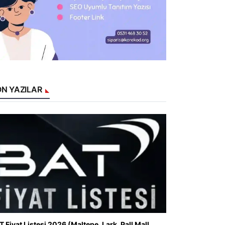
N YAZILAR
T Fiyat Listesi 2026 (Maltepe, Lark, Pall Mall,