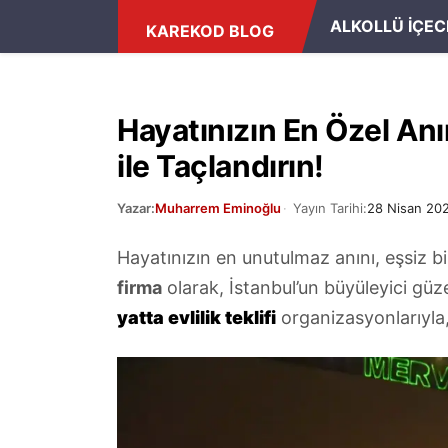
ANASAYFA
/
POZITIF
ALKOLLÜ İÇEC
KAREKOD BLOG
Hayatınızın En Özel Anı
ile Taçlandırın!
Yazar:
Muharrem Eminoğlu
Yayın Tarihi:
28 Nisan 20
Hayatınızın en unutulmaz anını, eşsiz b
firma
olarak, İstanbul’un büyüleyici güze
yatta evlilik teklifi
organizasyonlarıyla