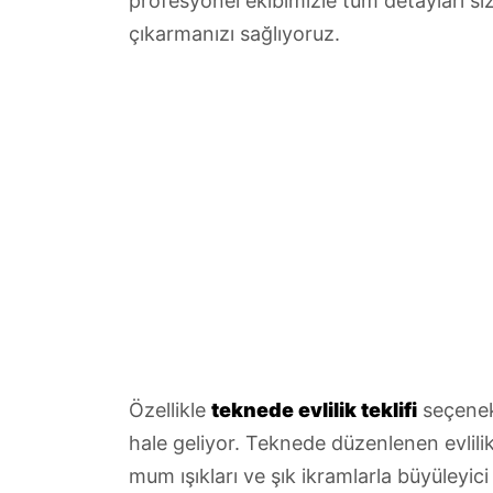
profesyonel ekibimizle tüm detayları siz
çıkarmanızı sağlıyoruz.
Özellikle
teknede evlilik teklifi
seçenekl
hale geliyor. Teknede düzenlenen evlilik 
mum ışıkları ve şık ikramlarla büyüleyic