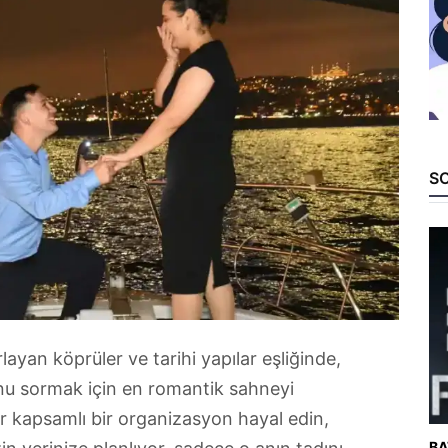
SO
arlayan köprüler ve tarihi yapılar eşliğinde,
nu sormak için en romantik sahneyi
ter kapsamlı bir organizasyon hayal edin,
BA