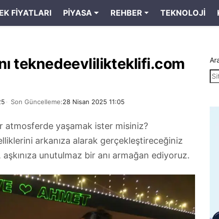
EK FIYATLARI
PIYASA
REHBER
TEKNOLOJI
nı teknedeevlilikteklifi.com
Ar
25
Son Güncelleme:
28 Nisan 2025 11:05
ir atmosferde yaşamak ister misiniz?
lliklerini arkanıza alarak gerçekleştireceğiniz
, aşkınıza unutulmaz bir anı armağan ediyoruz.