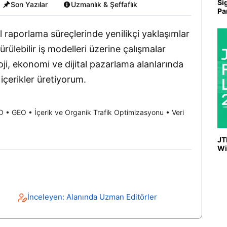
Si
Son Yazılar
Uzmanlık & Şeffaflık
Pa
tal raporlama süreçlerinde yenilikçi yaklaşımlar
ülebilir iş modelleri üzerine çalışmalar
i, ekonomi ve dijital pazarlama alanlarında
 içerikler üretiyorum.
 • GEO • İçerik ve Organik Trafik Optimizasyonu • Veri
JT
Wi
İnceleyen: Alanında Uzman Editörler