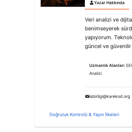
Yazar Hakkında
Veri analizi ve diji
benimseyerek sürdür
yapıyorum. Teknoloj
güncel ve güvenilir
Uzmanlık Alanları
SEO
Analizi
isbirligi@karekod.org
Doğruluk Kontrolü & Yayın İlkeleri