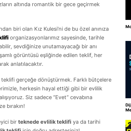
ların altında romantik bir gece geçirmek
Mo
ından biri olan Kız Kulesi’ni de bu özel anınıza
lifi
organizasyonlarımız sayesinde, tarihle
ilir, sevdiğinize unutamayacağı bir anı
işamlı görüntüsü eşliğinde edilen teklif, her
rak anlatılacaktır.
 teklifi gerçeğe dönüştürmek. Farklı bütçelere
izle, herkesin hayal ettiği gibi bir evlilik
çalışıyoruz. Siz sadece “Evet” cevabına
Di
ze bırakın!
Me
yici bir
teknede evlilik teklifi
ya da tarihi
ik teklifi
için doğru adrestesiniz!