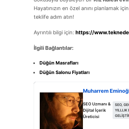
Hayatınızın en özel anını planlamak için
teklife adım atın!
Ayrıntılı bilgi için:
https://www.teknedee
İlgili Bağlantılar:
Düğün Masrafları
Düğün Salonu Fiyatları
Muharrem Eminoğ
SEO Uzmanı &
SEO, GE
Dijital İçerik
YILLLIK
GELIŞT
Üreticisi