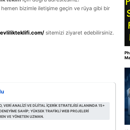
 hemen bizimle iletişime geçin ve rüya gibi bir
vlilikteklifi.com/
sitemizi ziyaret edebilirsiniz.
Ph
Ma
lu
O, VERI ANALIZI VE DIJITAL IÇERIK STRATEJISI ALANINDA 15+
 DENEYIME SAHIP; YÜKSEK TRAFIKLI WEB PROJELERI
IREN VE YÖNETEN UZMAN.