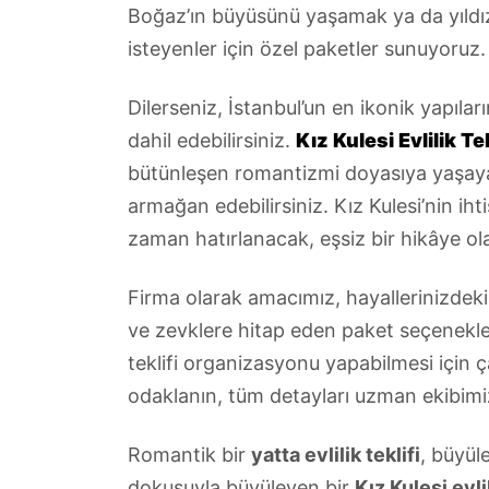
Boğaz’ın büyüsünü yaşamak ya da yıldız
isteyenler için özel paketler sunuyoruz.
Dilerseniz, İstanbul’un en ikonik yapılar
dahil edebilirsiniz.
Kız Kulesi Evlilik Tek
bütünleşen romantizmi doyasıya yaşayab
armağan edebilirsiniz. Kız Kulesi’nin iht
zaman hatırlanacak, eşsiz bir hikâye ola
Firma olarak amacımız, hayallerinizdeki
ve zevklere hitap eden paket seçeneklerim
teklifi organizasyonu yapabilmesi için 
odaklanın, tüm detayları uzman ekibimi
Romantik bir
yatta evlilik teklifi
, büyüle
dokusuyla büyüleyen bir
Kız Kulesi evlil