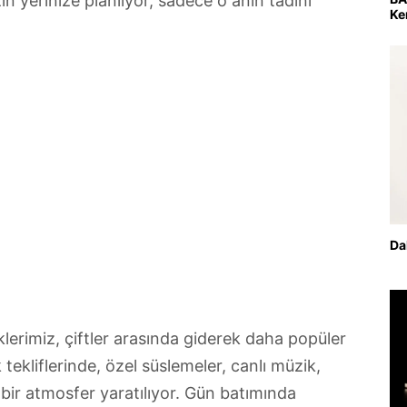
in yerinize planlıyor, sadece o anın tadını
Ke
Da
erimiz, çiftler arasında giderek daha popüler
tekliflerinde, özel süslemeler, canlı müzik,
i bir atmosfer yaratılıyor. Gün batımında