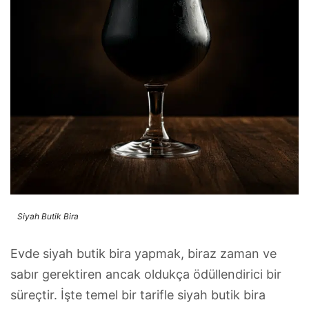
Siyah Butik Bira
Evde siyah butik bira yapmak, biraz zaman ve
sabır gerektiren ancak oldukça ödüllendirici bir
süreçtir. İşte temel bir tarifle siyah butik bira