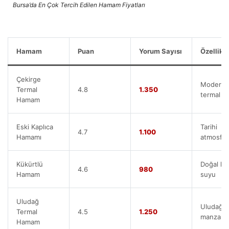
Bursa’da En Çok Tercih Edilen Hamam Fiyatları
Hamam
Puan
Yorum Sayısı
Özellik
Çekirge
Modern
Termal
4.8
1.350
termal te
Hamam
Eski Kaplıca
Tarihi
4.7
1.100
Hamamı
atmosfer
Kükürtlü
Doğal ka
4.6
980
Hamam
suyu
Uludağ
Uludağ
Termal
4.5
1.250
manzaras
Hamam