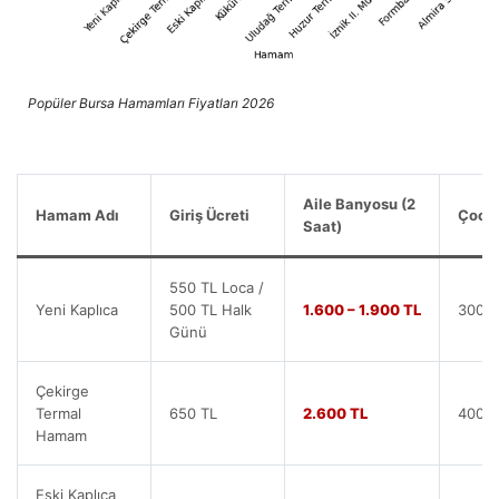
Popüler Bursa Hamamları Fiyatları 2026
Aile Banyosu (2
Hamam Adı
Giriş Ücreti
Çocuk
Saat)
550 TL Loca /
Yeni Kaplıca
500 TL Halk
1.600 – 1.900 TL
300 T
Günü
Çekirge
Termal
650 TL
2.600 TL
400 T
Hamam
Eski Kaplıca