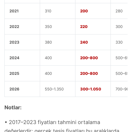
2021
310
200
280
2022
350
220
300
2023
380
240
330
2024
400
200–800
500–650
2025
400
200–800
500–650
2026
550–1.350
300–1.050
700–900
Notlar:
• 2017–2023 fiyatları tahmini ortalama
değerlerdir; gerçek tesis fiyatları bu aralıklarda