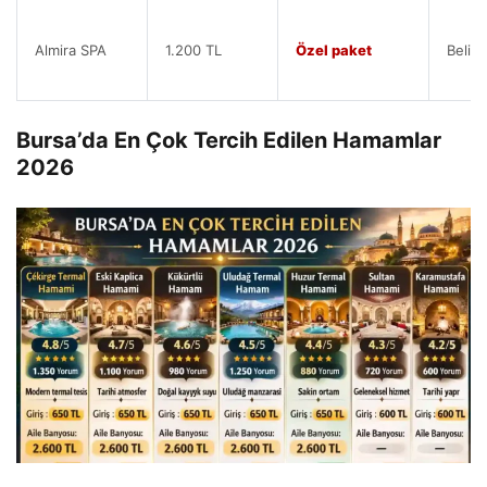
Almira SPA
1.200 TL
Özel paket
Belirt
Bursa’da En Çok Tercih Edilen Hamamlar
2026