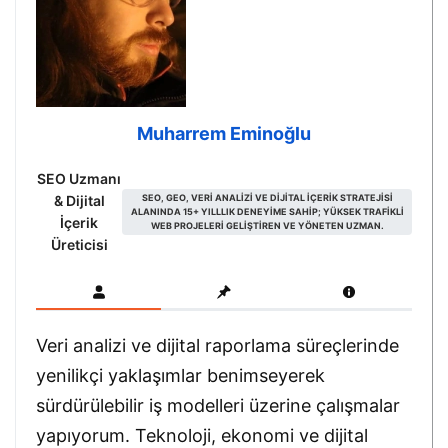
Muharrem Eminoğlu
SEO Uzmanı
& Dijital
SEO, GEO, VERI ANALIZI VE DIJITAL IÇERIK STRATEJISI
ALANINDA 15+ YILLLIK DENEYIME SAHIP; YÜKSEK TRAFIKLI
İçerik
WEB PROJELERI GELIŞTIREN VE YÖNETEN UZMAN.
Üreticisi
Veri analizi ve dijital raporlama süreçlerinde
yenilikçi yaklaşımlar benimseyerek
sürdürülebilir iş modelleri üzerine çalışmalar
yapıyorum. Teknoloji, ekonomi ve dijital