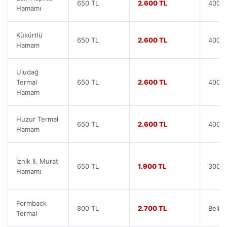
650 TL
2.600 TL
400 T
Hamamı
Kükürtlü
650 TL
2.600 TL
400 T
Hamam
Uludağ
Termal
650 TL
2.600 TL
400 T
Hamam
Huzur Termal
650 TL
2.600 TL
400 T
Hamam
İznik II. Murat
650 TL
1.900 TL
300 T
Hamamı
Formback
800 TL
2.700 TL
Belirt
Termal