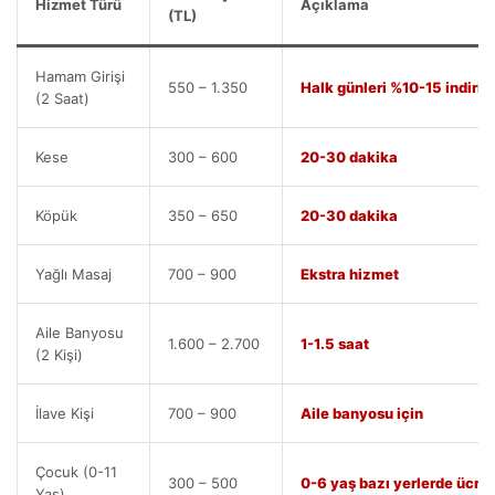
Hizmet Türü
Açıklama
(TL)
Hamam Girişi
550 – 1.350
Halk günleri %10-15 indirim
(2 Saat)
Kese
300 – 600
20-30 dakika
Köpük
350 – 650
20-30 dakika
Yağlı Masaj
700 – 900
Ekstra hizmet
Aile Banyosu
1.600 – 2.700
1-1.5 saat
(2 Kişi)
İlave Kişi
700 – 900
Aile banyosu için
Çocuk (0-11
300 – 500
0-6 yaş bazı yerlerde ücret
Yaş)