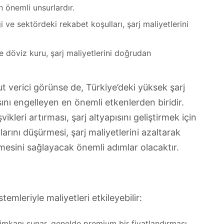
n önemli unsurlardır.
ği ve sektördeki rekabet koşulları, şarj maliyetlerini
de döviz kuru, şarj maliyetlerini doğrudan
ut verici görünse de, Türkiye’deki yüksek şarj
ını engelleyen en önemli etkenlerden biridir.
ikleri artırması, şarj altyapısını geliştirmek için
larını düşürmesi, şarj maliyetlerini azaltarak
lmesini sağlayacak önemli adımlar olacaktır.
temleriyle maliyetleri etkileyebilir:
 imkanı sunar, genelde premium bir fiyatlandırması