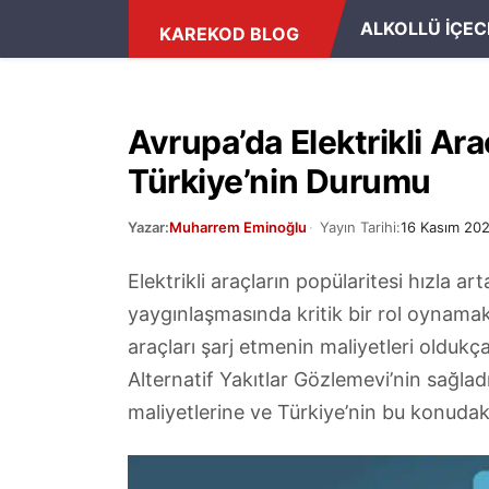
ANASAYFA
/
FIYAT
ALKOLLÜ İÇEC
KAREKOD BLOG
Avrupa’da Elektrikli Ara
Türkiye’nin Durumu
Yazar:
Muharrem Eminoğlu
Yayın Tarihi:
16 Kasım 20
Elektrikli araçların popülaritesi hızla ar
yaygınlaşmasında kritik bir rol oynamakta
araçları şarj etmenin maliyetleri oldukç
Alternatif Yakıtlar Gözlemevi’nin sağladığı
maliyetlerine ve Türkiye’nin bu konudaki