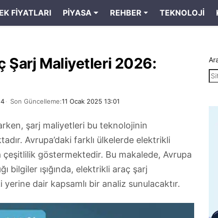
EK FIYATLARI
PIYASA
REHBER
TEKNOLOJI
ç Şarj Maliyetleri 2026:
Ar
24
Son Güncelleme:
11 Ocak 2025 13:01
tarken, şarj maliyetleri bu teknolojinin
dır. Avrupa’daki farklı ülkelerde elektrikli
a çeşitlilik göstermektedir. Bu makalede, Avrupa
 bilgiler ışığında, elektrikli araç şarj
 yerine dair kapsamlı bir analiz sunulacaktır.