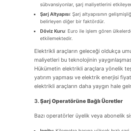
sübvansiyonlar, şarj maliyetlerini etkileye
Şarj Altyapısı
: Şarj altyapısının gelişmişli
belirleyen diğer bir faktördür.
Döviz Kuru
: Euro ile işlem gören ülkeler
etkilemektedir.
Elektrikli araçların geleceği oldukça um
maliyetleri bu teknolojinin yaygınlaşmas
Hükümetin elektrikli araçlara yönelik teşv
yatırım yapması ve elektrik enerjisi fiyat
elektrikli araçların daha yaygın hale ge
3.
Şarj Operatörüne Bağlı Ücretler
Bazı operatörler üyelik veya abonelik sis
Ionity:
Kilometre başına yüksek hızlı şarj