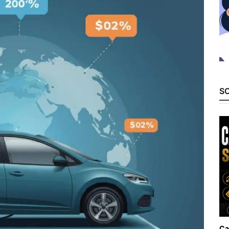
SO
Ca