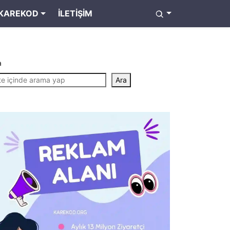
KAREKOD
İLETIŞIM
a
Ara