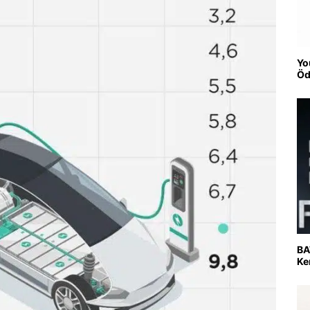
Yo
Öd
BA
Ke