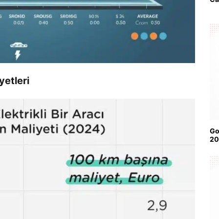
yetleri
Go
20