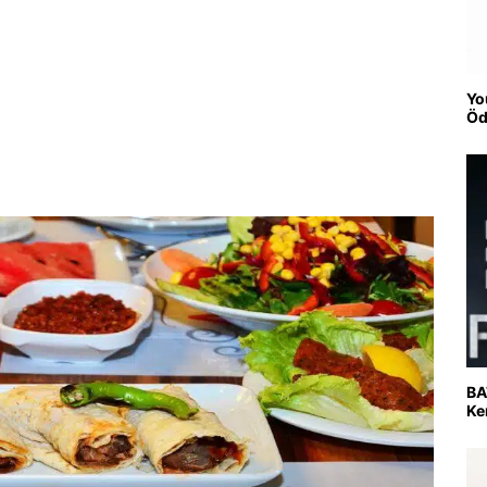
Yo
Öd
BA
Ke