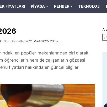
EK FIYATLARI
PIYASA
REHBER
TEKNOLOJI
 2026
Ar
4
Son Güncelleme:
21 Mart 2025 23:09
ındaki en popüler mekanlarından biri olarak,
m öğrencilerin hem de çalışanların gözdesi
nü fiyatları hakkında en güncel bilgileri