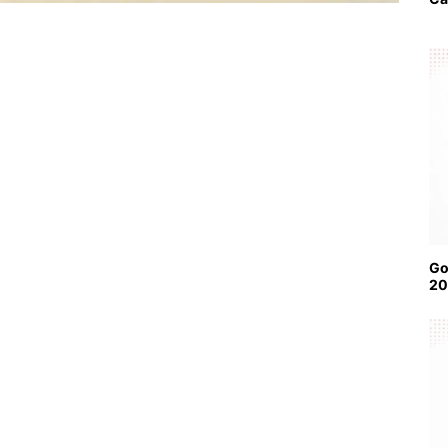
Go
20