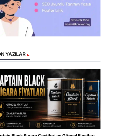
N YAZILAR
ptain Black Sigara Çeşitleri ve Güncel Fiyatları