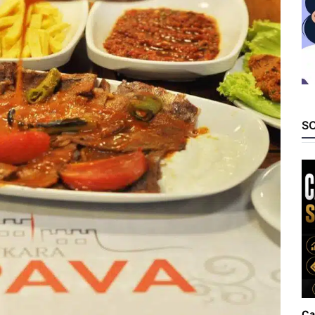
SO
Ca