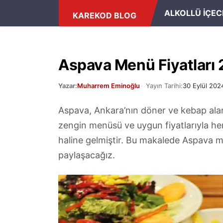
ANASAYFA
/
KAFE & RESTORAN FIYATLARI
ALKOLLÜ İÇEC
KAREKOD BLOG
Aspava Menü Fiyatları
Yazar:
Muharrem Eminoğlu
Yayın Tarihi:
30 Eylül 202
Aspava, Ankara’nın döner ve kebap alan
zengin menüsü ve uygun fiyatlarıyla he
haline gelmiştir. Bu makalede Aspava me
paylaşacağız.