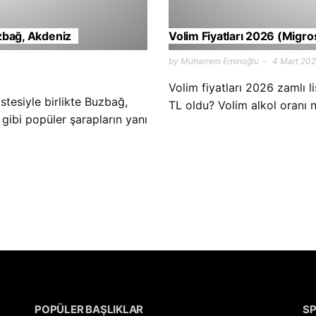
zbağ, Akdeniz
Volim Fiyatları 2026 (Migros
by Muharrem Eminoğlu
4 Mart 20
Volim fiyatları 2026 zamlı li
istesiyle birlikte Buzbağ,
TL oldu? Volim alkol oranı n
 gibi popüler şarapların yanı
POPÜLER BAŞLIKLAR
S