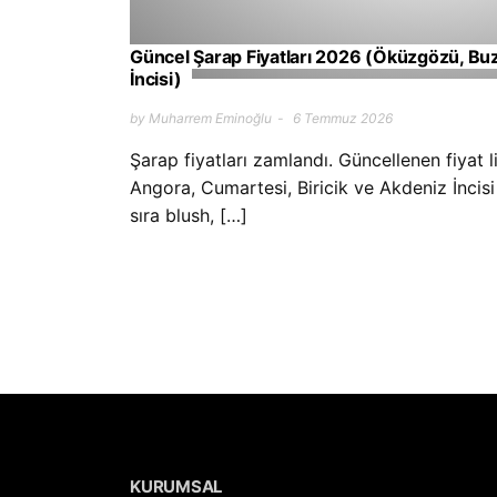
Güncel Şarap Fiyatları 2026 (Öküzgözü, Bu
İncisi)
by Muharrem Eminoğlu
6 Temmuz 2026
Şarap fiyatları zamlandı. Güncellenen fiyat l
Angora, Cumartesi, Biricik ve Akdeniz İncisi
sıra blush, […]
KURUMSAL