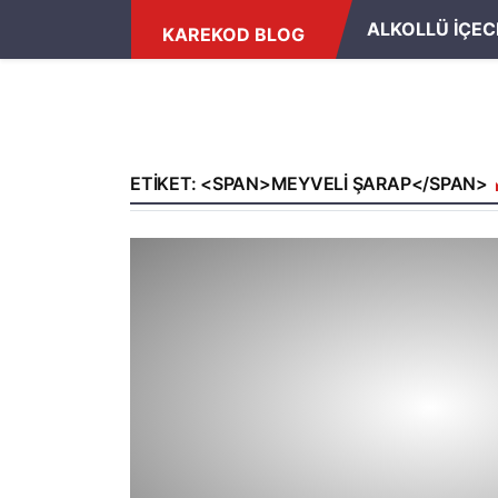
ALKOLLÜ İÇEC
KAREKOD BLOG
ETIKET: <SPAN>MEYVELI ŞARAP</SPAN>