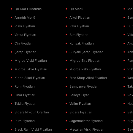
QR Kod Oluşturucu
QR Menü
Mob
Ayrıntılı Menü
Alkol Fiyatları
San
Viski Fiyatları
Rakı Fiyatları
Dij
Votka Fiyatları
Bira Fiyatları
Vill
Cin Fiyatları
Konyak Fiyatları
Aks
Şarap Fiyatları
Süryani Şarap Fiyatları
Ank
Migros Viski Fiyatları
Migros Bira Fiyatları
Pan
Migros Likör Fiyatları
Migros Rakı Fiyatları
VDS
Kıbrıs Alkol Fiyatları
Free Shop Alkol Fiyatları
Web
Rom Fiyatları
Şampanya Fiyatları
Tak
Likör Fiyatları
Baileys Fiyat
Ro
Tekila Fiyatları
Volim Fiyatları
Hea
Sigara Nikotin Oranları
Sigara Fiyatları
Bat
Puro Fiyatları
Jagermeister Fiyatları
Buy
Black Ram Viski Fiyatları
Macallan Viski Fiyatları
Bay