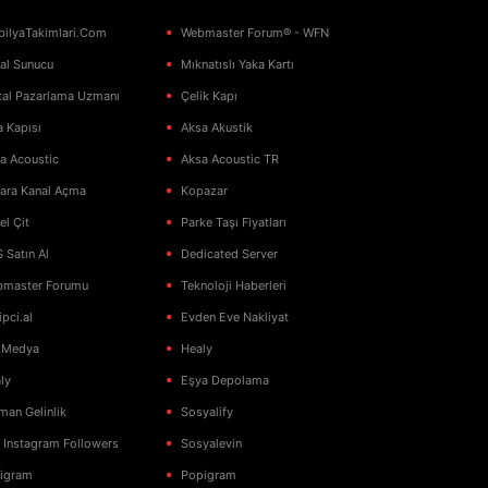
ilyaTakimlari.Com
Webmaster Forum® - WFN
al Sunucu
Mıknatıslı Yaka Kartı
ital Pazarlama Uzmanı
Çelik Kapı
a Kapısı
Aksa Akustik
a Acoustic
Aksa Acoustic TR
ara Kanal Açma
Kopazar
el Çit
Parke Taşı Fiyatları
 Satın Al
Dedicated Server
master Forumu
Teknoloji Haberleri
ipci.al
Evden Eve Nakliyat
xMedya
Healy
ly
Eşya Depolama
man Gelinlik
Sosyalify
 Instagram Followers
Sosyalevin
igram
Popigram