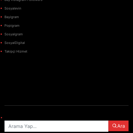
Sosyalevin
Bayigram
Popigram
Sosyalgram
SosyalDigital
Takipçi Hizmet
elektronik
sigara
iqos
vozol
puro
Ara