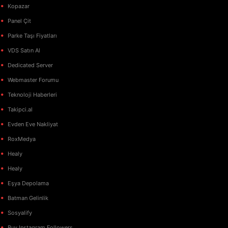
Kopazar
Panel Çit
Parke Taşı Fiyatları
VDS Satın Al
Dedicated Server
Webmaster Forumu
Teknoloji Haberleri
Takipci.al
Evden Eve Nakliyat
RoxMedya
Healy
Healy
Eşya Depolama
Batman Gelinlik
Sosyalify
Buy Instagram Followers