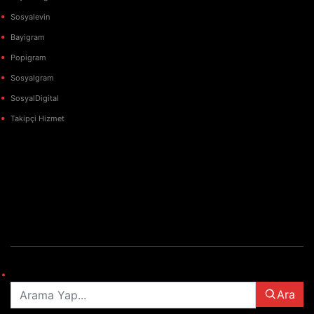
Sosyalevin
Bayigram
Popigram
Sosyalgram
SosyalDigital
Takipçi Hizmet
elektronik
sigara
iqos
vozol
puro
Ara