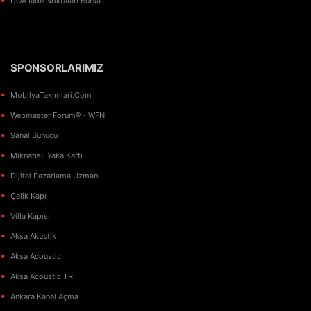
DOA İade Noktaları Bursa
SPONSORLARIMIZ
MobilyaTakimlari.Com
Webmaster Forum® - WFN
Sanal Sunucu
Mıknatıslı Yaka Kartı
Dijital Pazarlama Uzmanı
Çelik Kapı
Villa Kapısı
Aksa Akustik
Aksa Acoustic
Aksa Acoustic TR
Ankara Kanal Açma