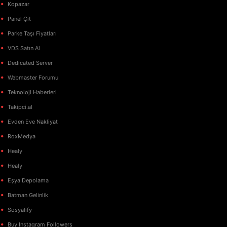
Kopazar
Panel Çit
Parke Taşı Fiyatları
VDS Satın Al
Dedicated Server
Webmaster Forumu
Teknoloji Haberleri
Takipci.al
Evden Eve Nakliyat
RoxMedya
Healy
Healy
Eşya Depolama
Batman Gelinlik
Sosyalify
Buy Instagram Followers