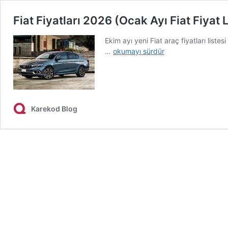
Fiat Fiyatları 2026 (Ocak Ayı Fiat Fiyat L
Ekim ayı yeni Fiat araç fiyatları liste
Fiat
…
okumayı sürdür
Fiyatları
2026
(Ocak
Ayı
Fiat
Karekod Blog
Fiyat
Listesi)